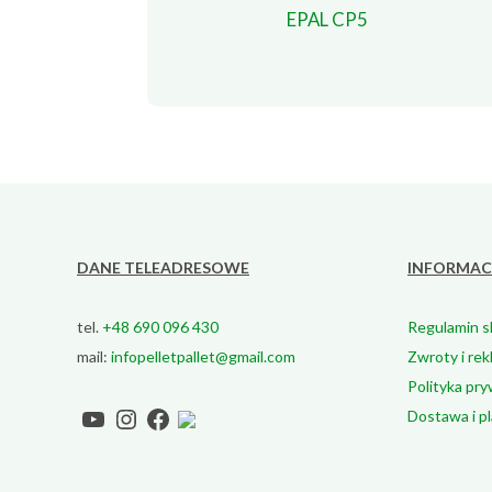
EPAL CP5
DANE TELEADRESOWE
INFORMAC
tel.
+48 690 096 430
Regulamin s
mail:
infopelletpallet@gmail.com
Zwroty i rek
Polityka pr
YouTube
Instagram
Facebook
TikTok
Dostawa i pl