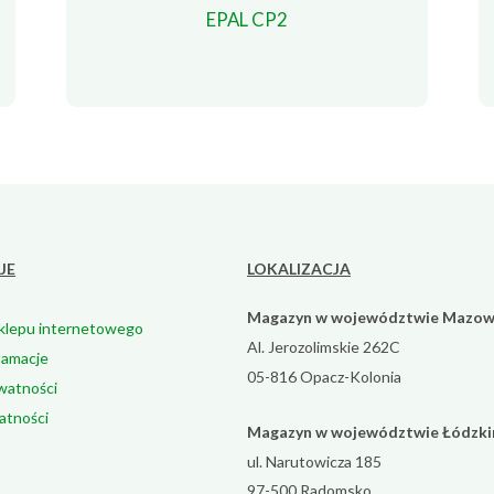
EPAL CP2
JE
LOKALIZACJA
Magazyn w województwie Mazow
klepu internetowego
Al. Jerozolimskie 262C
lamacje
05-816 Opacz-Kolonia
ywatności
atności
Magazyn w województwie Łódzk
ul. Narutowicza 185
97-500 Radomsko