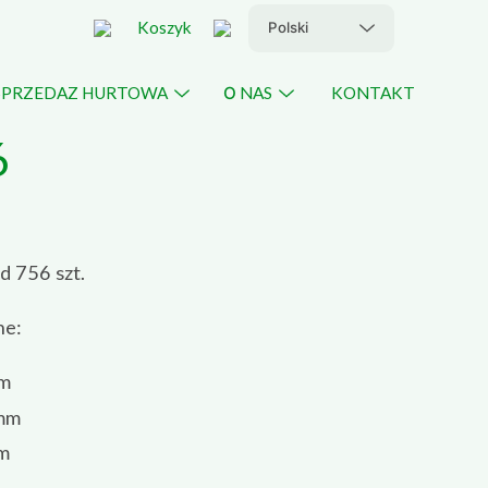
Koszyk
SPRZEDAZ HURTOWA
О NAS
KONTAKT
Menu
Menu
Toggle
Toggle
6
d 756 szt.
ne:
m
 mm
m