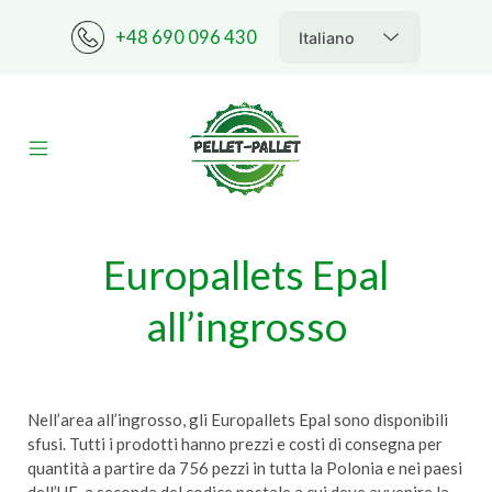
Skip
to
+48 690 096 430
content
vas
Mobile
Menu
PELLET-
Toggle
PALLET
Europallets Epal
all’ingrosso
Nell’area all’ingrosso, gli Europallets Epal sono disponibili
sfusi. Tutti i prodotti hanno prezzi e costi di consegna per
quantità a partire da 756 pezzi in tutta la Polonia e nei paesi
dell’UE, a seconda del codice postale a cui deve avvenire la