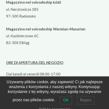
Magazzino nel voivodeship Łódź
ul. Narutowicza 185
97-500 Radomsko
Magazzino nel voivodeship Warmian-Masurian
ul. Kazimierzowo 6C
82-300 Elbląg
ORE DI APERTURA DEL NEGOZIO
Dal lunedì al venerdì 08:00-17:00
Sabato 08:00-15:00
Używamy plików cookie, aby zapewnić Ci jak najlepsze
wrażenia z korzystania z naszej witryny. Kontynuując
korzystanie z tej witryny, wyrażasz zgodę na używanie
©Tutti i diritti riservati 2023
przez nas plików cookie.
OK
Reject