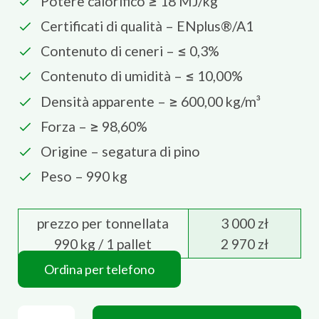
Potere calorifico ≥ 18 MJ/kg
Certificati di qualità – ENplus®/A1
Contenuto di ceneri – ≤ 0,3%
Contenuto di umidità – ≤ 10,00%
Densità apparente – ≥ 600,00 kg/m³
Forza – ≥ 98,60%
Origine – segatura di pino
Peso – 990 kg
prezzo per tonnellata
3 000 zł
990 kg / 1 pallet
2 970 zł
Ordina per telefono
Rezult Pellet quantità