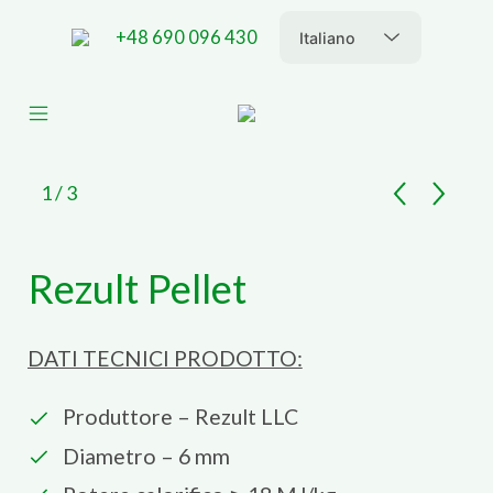
Skip
to
+48 690 096 430
content
PELLET-
Mobile
vas
PALLET
Menu
Toggle
1
/ 3
Rezult Pellet
DATI TECNICI PRODOTTO:
Produttore – Rezult LLC
Diametro – 6 mm