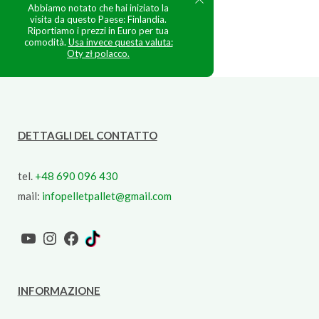
Abbiamo notato che hai iniziato la
visita da questo Paese: Finlandia.
Riportiamo i prezzi in Euro per tua
comodità.
Usa invece questa valuta:
Oty zł polacco.
DETTAGLI DEL CONTATTO
tel.
+48 690 096 430
mail:
infopelletpallet@gmail.com
YouTube
Instagram
Facebook
TikTok
INFORMAZIONE